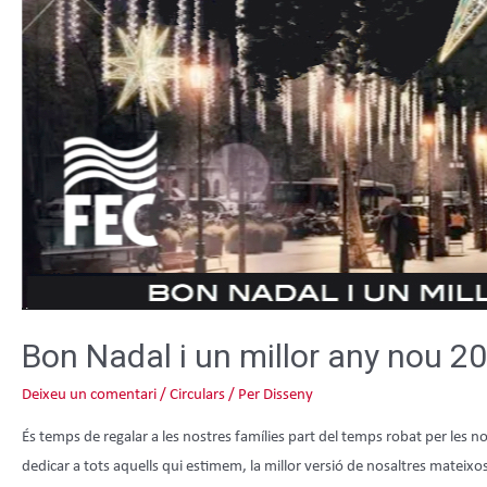
Bon Nadal i un millor any nou 2
Deixeu un comentari
/
Circulars
/ Per
Disseny
És temps de regalar a les nostres famílies part del temps robat per les n
dedicar a tots aquells qui estimem, la millor versió de nosaltres mateixo