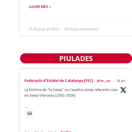
LLEGIR MÉS »
19 de juny de 2026
No hi ha comentaris
PIULADES
Federació d'Estalvi de Catalunya (FEC)
@fec_cat
·
31 jul.
La història de “la Caixa” no s’explica sense referents com
en Josep Vilarasau (1931-2026)
...