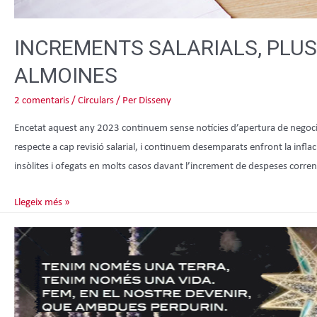
INCREMENTS SALARIALS, PLUS
ALMOINES
2 comentaris
/
Circulars
/ Per
Disseny
Encetat aquest any 2023 continuem sense notícies d’apertura de negociac
respecte a cap revisió salarial, i continuem desemparats enfront la inflaci
insòlites i ofegats en molts casos davant l’increment de despeses corrent
Llegeix més »