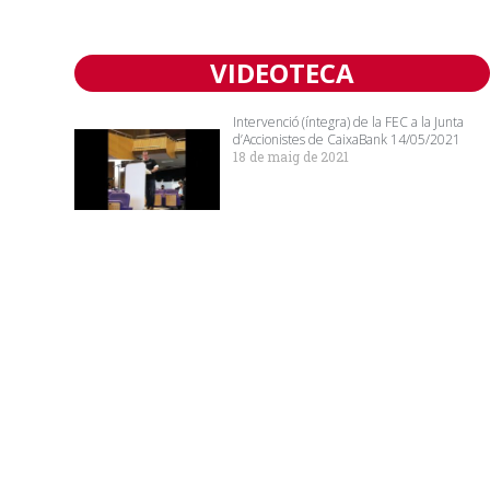
VIDEOTECA
Intervenció (íntegra) de la FEC a la Junta
d’Accionistes de CaixaBank 14/05/2021
18 de maig de 2021