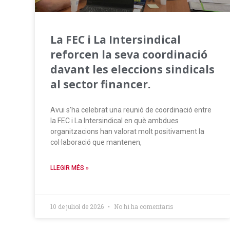
La FEC i La Intersindical
reforcen la seva coordinació
davant les eleccions sindicals
al sector financer.
Avui s’ha celebrat una reunió de coordinació entre
la FEC i La Intersindical en què ambdues
organitzacions han valorat molt positivament la
col·laboració que mantenen,
LLEGIR MÉS »
10 de juliol de 2026
No hi ha comentaris