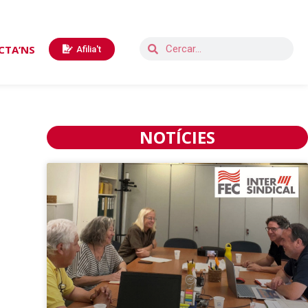
CTA’NS
Afilia't
NOTÍCIES