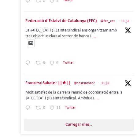
2
3
Twitter
Federació d'Estalvi de Catalunya (FEC)
@fec_cat
·
11 jul.
La @FEC_CAT i @LaIntersindical ens organitzem amb
tres objectius clars al sector de banca i
...
3
6
Twitter
Francesc Sabater ||★||
@sesksamar7
·
11 jul.
Molt satisfet de la darrera reunió de coordinació entre la
@FEC_CAT i @LaIntersindical. Ambdues
...
8
11
Twitter
Carregar més..