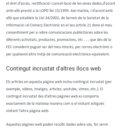
el dret d’accés, rectificació i cancel·lació de les seves dades,d’acord
amb allò previst a la LOPD llei 15/1999. Així mateix, i d’acord amb
allò que estableix la Llei 34/2002, de Serveis de la Societat de la
Informació i el Comerç Electrònic en el seu article 21 dono el meu
consentiment per a rebre comunicacions publicitàries sobre les
diferents activitats, productes, promocions, etc . . . que des de la
FEC considerin puguin ser del meu interès, per correu electrònic o
per qualsevol altre mitjà de comunicació electrònica equivalent.
Contingut incrustat d’altres llocs web
Els articles en aquesta pàgina web inclou contingut incrustat (per
exemple, vídeos, imatges, articles, youtube, vimeo, etc.). El
contingut incrustat des d’altres pàgines web es comporta
exactament de la mateixa manera com si el visitant estigués
visitant l’altra pàgina web.
Aquestes pàgines web poden recollir dades sobre vós, fer servir