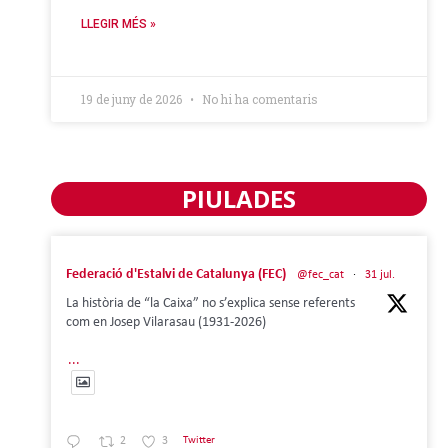
LLEGIR MÉS »
19 de juny de 2026
No hi ha comentaris
PIULADES
Federació d'Estalvi de Catalunya (FEC)
@fec_cat
·
31 jul.
La història de “la Caixa” no s’explica sense referents
com en Josep Vilarasau (1931-2026)
...
2
3
Twitter