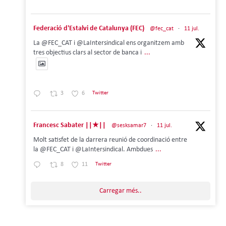
Federació d'Estalvi de Catalunya (FEC)
@fec_cat
·
11 jul.
La @FEC_CAT i @LaIntersindical ens organitzem amb
tres objectius clars al sector de banca i
...
3
6
Twitter
Francesc Sabater ||★||
@sesksamar7
·
11 jul.
Molt satisfet de la darrera reunió de coordinació entre
la @FEC_CAT i @LaIntersindical. Ambdues
...
8
11
Twitter
Carregar més..