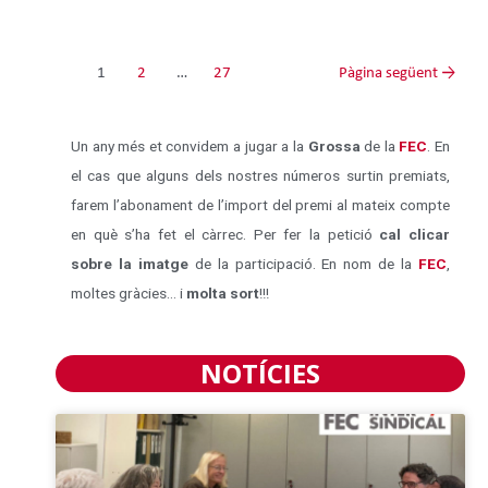
1
2
…
27
Pàgina següent
→
Un any més et convidem a jugar a la
Grossa
de la
FEC
. En
el cas que alguns dels nostres números surtin premiats,
farem l’abonament de l’import del premi al mateix compte
en què s’ha fet el càrrec. Per fer la petició
cal clicar
sobre la imatge
de la participació. En nom de la
FEC
,
moltes gràcies… i
molta sort
!!!
NOTÍCIES