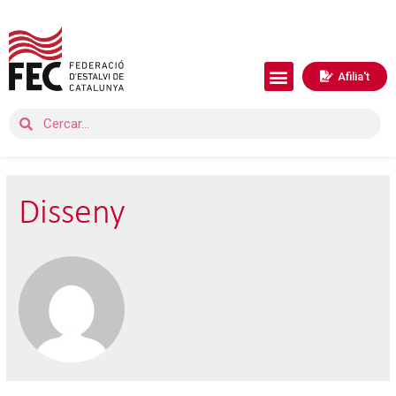
Afilia't
Disseny