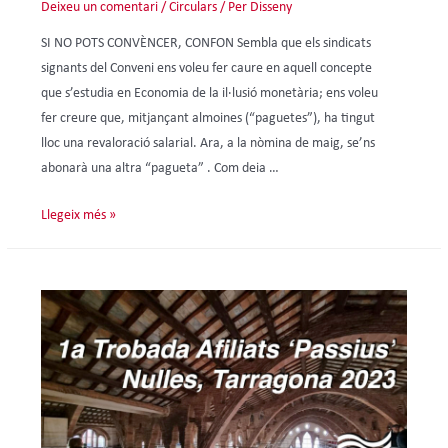
Deixeu un comentari
/
Circulars
/ Per
Disseny
SI NO POTS CONVÈNCER, CONFON Sembla que els sindicats
signants del Conveni ens voleu fer caure en aquell concepte
que s’estudia en Economia de la il·lusió monetària; ens voleu
fer creure que, mitjançant almoines (“paguetes”), ha tingut
lloc una revaloració salarial. Ara, a la nòmina de maig, se’ns
abonarà una altra “pagueta” . Com deia …
Llegeix més »