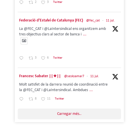
2
3
Twitter
Federació d'Estalvi de Catalunya (FEC)
@fec_cat
·
11 jul.
La @FEC_CAT i @LaIntersindical ens organitzem amb
tres objectius clars al sector de banca i
...
3
6
Twitter
Francesc Sabater ||★||
@sesksamar7
·
11 jul.
Molt satisfet de la darrera reunió de coordinació entre
la @FEC_CAT i @LaIntersindical. Ambdues
...
8
11
Twitter
Carregar més..