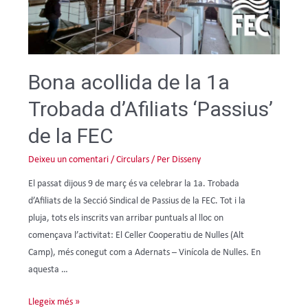
Bona acollida de la 1a
Trobada d’Afiliats ‘Passius’
de la FEC
Deixeu un comentari
/
Circulars
/ Per
Disseny
El passat dijous 9 de març és va celebrar la 1a. Trobada
d’Afiliats de la Secció Sindical de Passius de la FEC. Tot i la
pluja, tots els inscrits van arribar puntuals al lloc on
començava l’activitat: El Celler Cooperatiu de Nulles (Alt
Camp), més conegut com a Adernats – Vinícola de Nulles. En
aquesta …
Llegeix més »