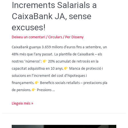
Increments Salarials a
CaixaBank JA, sense
excuses!
Deixeu un comentari
/
Circulars
/ Per
Disseny
CaixaBank guanya 3.659 milions d’euros fins a setembre, un
48% més que l’any passat. La plantilla de CaixaBank – els
nostres ‘números’:
20% acumulat de retrocés en la
capacitat adquisitiva en 10 anys.
Manca de protecció i
solucions en l’increment del cost d’hipoteques i
finançaments.
Beneficis socials retallats – prestacions pla
de pensions.
Pressions …
Llegeix més »