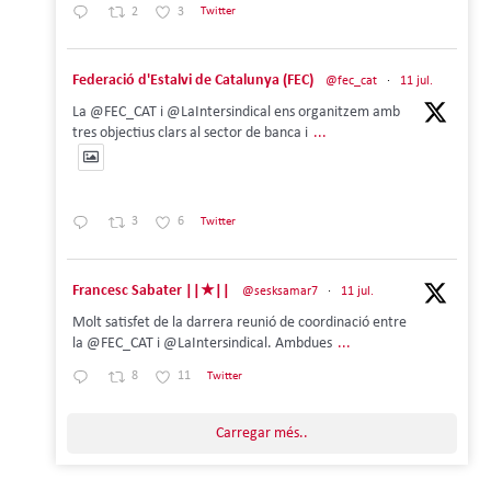
2
3
Twitter
Federació d'Estalvi de Catalunya (FEC)
@fec_cat
·
11 jul.
La @FEC_CAT i @LaIntersindical ens organitzem amb
tres objectius clars al sector de banca i
...
3
6
Twitter
Francesc Sabater ||★||
@sesksamar7
·
11 jul.
Molt satisfet de la darrera reunió de coordinació entre
la @FEC_CAT i @LaIntersindical. Ambdues
...
8
11
Twitter
Carregar més..