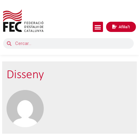
Afilia't
Disseny