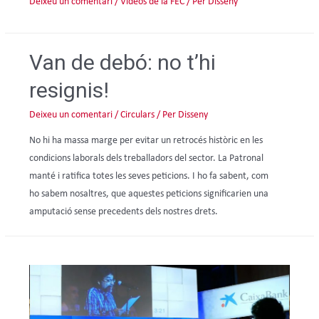
Deixeu un comentari
/
Videos de la FEC
/ Per
Disseny
Van de debó: no t’hi
resignis!
Deixeu un comentari
/
Circulars
/ Per
Disseny
No hi ha massa marge per evitar un retrocés històric en les
condicions laborals dels treballadors del sector. La Patronal
manté i ratifica totes les seves peticions. I ho fa sabent, com
ho sabem nosaltres, que aquestes peticions significarien una
amputació sense precedents dels nostres drets.