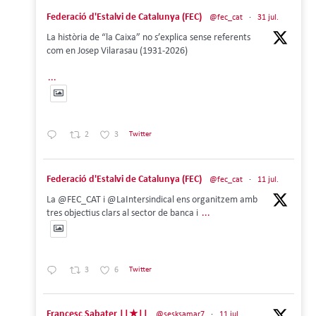
Federació d'Estalvi de Catalunya (FEC)
@fec_cat
·
31 jul.
La història de “la Caixa” no s’explica sense referents
com en Josep Vilarasau (1931-2026)
...
2
3
Twitter
Federació d'Estalvi de Catalunya (FEC)
@fec_cat
·
11 jul.
La @FEC_CAT i @LaIntersindical ens organitzem amb
tres objectius clars al sector de banca i
...
3
6
Twitter
Francesc Sabater ||★||
@sesksamar7
·
11 jul.