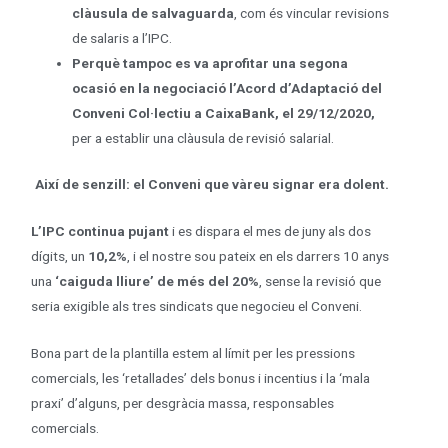
clàusula de salvaguarda
, com és vincular revisions
de salaris a l’IPC.
Perquè
tampoc es va aprofitar una segona
ocasió en la negociació l’Acord d’Adaptació del
Conveni Col·lectiu a CaixaBank, el 29/12/2020,
per a establir una clàusula de revisió salarial.
Així de senzill: el Conveni que vàreu signar era dolent.
L’IPC continua pujant
i es dispara el mes de juny als dos
dígits, un
10,2%
, i el nostre sou pateix en els darrers 10 anys
una
‘caiguda lliure’ de més del 20%
, sense la revisió que
seria exigible als tres sindicats que negocieu el Conveni.
Bona part de la plantilla estem al límit per les pressions
comercials, les ‘retallades’ dels bonus i incentius i la ‘mala
praxi’ d’alguns, per desgràcia massa, responsables
comercials.