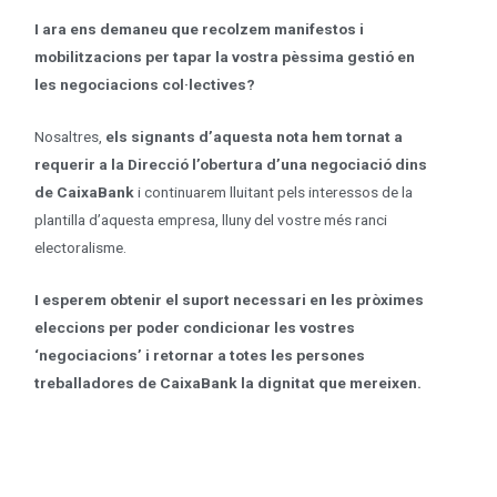
I ara ens demaneu que recolzem manifestos i
mobilitzacions per tapar la vostra pèssima gestió en
les negociacions col·lectives?
Nosaltres,
els signants d’aquesta nota hem tornat a
requerir a la Direcció l’obertura d’una negociació dins
de CaixaBank
i continuarem lluitant pels interessos de la
plantilla d’aquesta empresa, lluny del vostre més ranci
electoralisme.
I esperem obtenir el suport necessari en les pròximes
eleccions per poder condicionar les vostres
‘negociacions’ i retornar a totes les persones
treballadores de CaixaBank la dignitat que mereixen.