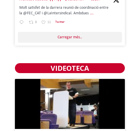
Molt satisfet de la darrera reunió de coordinació entre
la @FEC_CAT i @LaIntersindical. Ambdues
...
8
11
Twitter
Carregar més..
VIDEOTECA