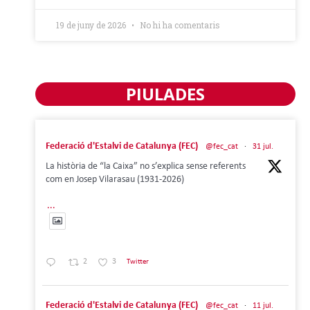
19 de juny de 2026
No hi ha comentaris
PIULADES
Federació d'Estalvi de Catalunya (FEC)
@fec_cat
·
31 jul.
La història de “la Caixa” no s’explica sense referents
com en Josep Vilarasau (1931-2026)
...
2
3
Twitter
Federació d'Estalvi de Catalunya (FEC)
@fec_cat
·
11 jul.