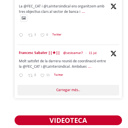
La @FEC_CAT i @LaIntersindical ens organitzem amb
tres objectius clars al sector de banca i
...
3
6
Twitter
Francesc Sabater ||★||
@sesksamar7
·
11 jul.
Molt satisfet de la darrera reunió de coordinació entre
la @FEC_CAT i @LaIntersindical. Ambdues
...
8
11
Twitter
Carregar més..
VIDEOTECA