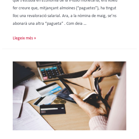
que s’estudia en Economia de la il·lusió monetària; ens voleu
fer creure que, mitjançant almoines (“paguetes”), ha tingut
lloc una revaloració salarial. Ara, a la nòmina de maig, se’ns
abonarà una altra “pagueta” . Com deia …
Llegeix més »