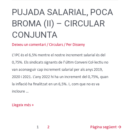
PUJADA SALARIAL, POCA
BROMA (II) – CIRCULAR
CONJUNTA
Deixeu un comentari
/
Circulars
/ Per
Disseny
L’IPC és el 6,5% mentre el nostre increment salarial és del
0,75%. Els sindicats signants de l’últim Conveni Col·lectiu no
van aconseguir cap increment salarial per als anys 2019,
2020 i 2021. L’any 2022 hi ha un increment del 0,75%, quan
la inflació ha finalitzat en un 6,5%. I, com que no es va
incloure …
Llegeix més »
1
2
Pàgina següent
→