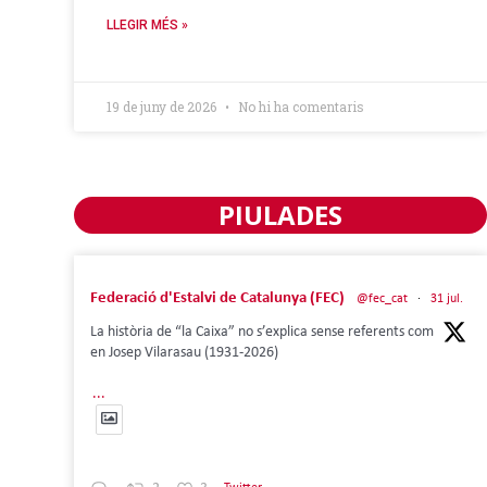
LLEGIR MÉS »
19 de juny de 2026
No hi ha comentaris
PIULADES
Federació d'Estalvi de Catalunya (FEC)
@fec_cat
·
31 jul.
La història de “la Caixa” no s’explica sense referents com
en Josep Vilarasau (1931-2026)
...