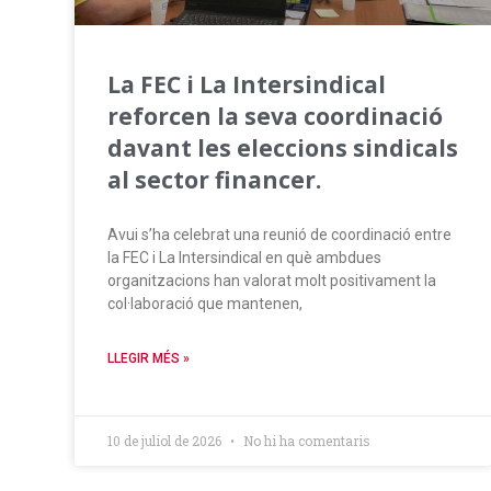
La FEC i La Intersindical
reforcen la seva coordinació
davant les eleccions sindicals
al sector financer.
Avui s’ha celebrat una reunió de coordinació entre
la FEC i La Intersindical en què ambdues
organitzacions han valorat molt positivament la
col·laboració que mantenen,
LLEGIR MÉS »
10 de juliol de 2026
No hi ha comentaris