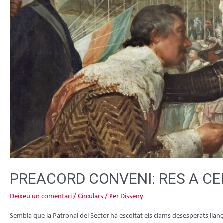
PREACORD CONVENI: RES A C
Deixeu un comentari
/
Circulars
/ Per
Disseny
Sembla que la Patronal del Sector ha escoltat els clams desesperats llanç