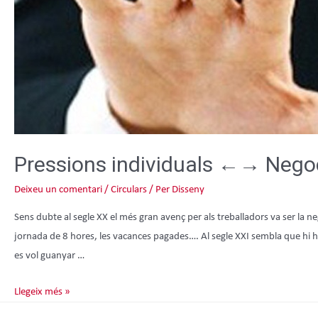
Pressions individuals ←→ Negoci
Deixeu un comentari
/
Circulars
/ Per
Disseny
Sens dubte al segle XX el més gran avenç per als treballadors va ser la nego
jornada de 8 hores, les vacances pagades…. Al segle XXI sembla que hi ha 
es vol guanyar …
Llegeix més »