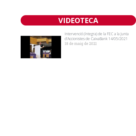
VIDEOTECA
Intervenció (íntegra) de la FEC a la Junta
d’Accionistes de CaixaBank 14/05/2021
18 de maig de 2021