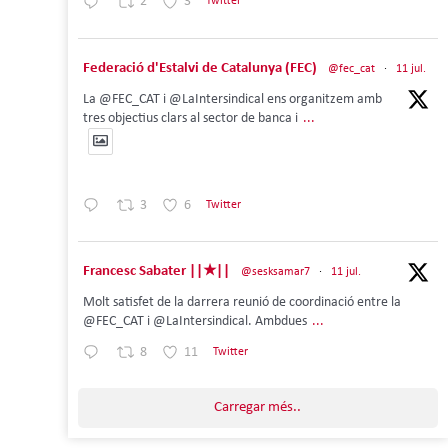
2
3
Twitter
Federació d'Estalvi de Catalunya (FEC)
@fec_cat
·
11 jul.
La @FEC_CAT i @LaIntersindical ens organitzem amb
tres objectius clars al sector de banca i
...
3
6
Twitter
Francesc Sabater ||★||
@sesksamar7
·
11 jul.
Molt satisfet de la darrera reunió de coordinació entre la
@FEC_CAT i @LaIntersindical. Ambdues
...
8
11
Twitter
Carregar més..