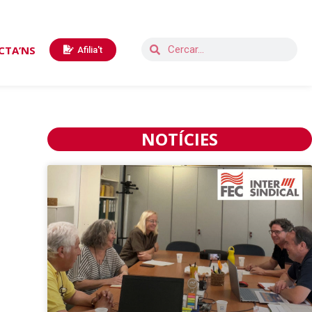
CTA’NS
Afilia't
NOTÍCIES