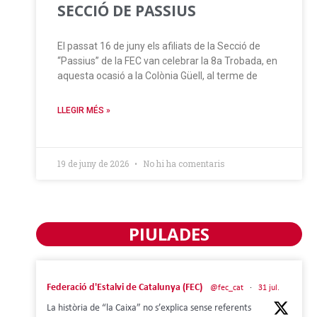
SECCIÓ DE PASSIUS
El passat 16 de juny els afiliats de la Secció de
“Passius” de la FEC van celebrar la 8a Trobada, en
aquesta ocasió a la Colònia Güell, al terme de
LLEGIR MÉS »
19 de juny de 2026
No hi ha comentaris
PIULADES
Federació d'Estalvi de Catalunya (FEC)
@fec_cat
·
31 jul.
La història de “la Caixa” no s’explica sense referents