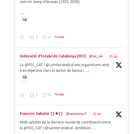
com en Josep Vilarasau (1931-2026)
...
2
3
Twitter
Federació d'Estalvi de Catalunya (FEC)
@fec_cat
·
11 jul.
La @FEC_CAT i @LaIntersindical ens organitzem amb
tres objectius clars al sector de banca i
...
3
6
Twitter
Francesc Sabater ||★||
@sesksamar7
·
11 jul.
Molt satisfet de la darrera reunió de coordinació entre
la @FEC_CAT i @LaIntersindical. Ambdues
...