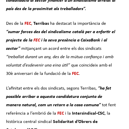
consolidació al sector financer d’un sindicalisme arrelat al
país des de la proximitat als treballadors”.
Des de la
FEC
,
Terribas
ha destacat la importància de
“sumar forces des del sindicalisme català per a enfortir el
projecte de la
FEC
i la seva presència a CaixaBank i al
sector”
mitjançant un acord entre els dos sindicats
“treballat durant un any, des de la mútua confiança i amb
voluntat d’esdevenir una eina útil”
que coincideix amb el
30è aniversari de la fundació de la
FEC
.
L’afinitat entre els dos sindicats, segons Terribas,
“ha fet
possible arribar a aquesta candidatura conjunta de
manera natural, com un retorn a la casa comuna”
tot fent
referència a l’embrió de la
FEC
i la
Intersindical-CSC
, la
històrica central sindical
Solidaritat d’Obrers de