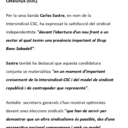
Catalunya (SOC)
.
Per la seva banda
Carles Sastre
, en nom de la
Intersindical-CSC, ha expressat la satisfacció del sindicat
independentista
“davant l’obertura d’un nou front a un
sector al qual tenim una presència important al Grup
Banc Sabadell”
.
Sastre
també ha destacat que aquesta candidatura
conjunta se materialitza
“en un moment d’important
creixement de la Intersindical-CSC i del model de sindicat
republicà i de contrapoder que representa”
.
Ambdós secretaris generals s’han mostrat optimistes
davant unes eleccions sindicals
“
qu
e han de servir per
demostrar que un altre sindicalisme és possible, des d’una
perspectiva nacional compromesa i amb un model