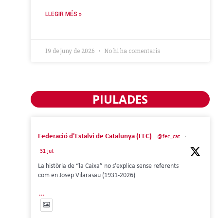
LLEGIR MÉS »
19 de juny de 2026
No hi ha comentaris
PIULADES
Federació d'Estalvi de Catalunya (FEC)
@fec_cat
·
31 jul.
La història de “la Caixa” no s’explica sense referents
com en Josep Vilarasau (1931-2026)
...