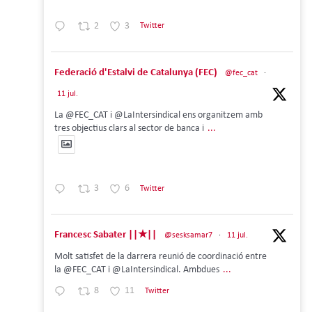
2
3
Twitter
Federació d'Estalvi de Catalunya (FEC)
@fec_cat
·
11 jul.
La @FEC_CAT i @LaIntersindical ens organitzem amb
tres objectius clars al sector de banca i
...
3
6
Twitter
Francesc Sabater ||★||
@sesksamar7
·
11 jul.
Molt satisfet de la darrera reunió de coordinació entre
la @FEC_CAT i @LaIntersindical. Ambdues
...
8
11
Twitter