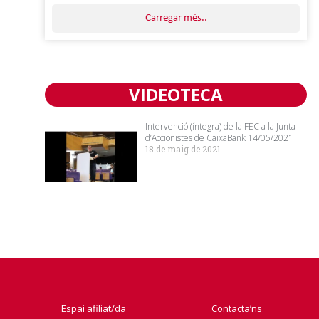
Carregar més..
VIDEOTECA
Intervenció (íntegra) de la FEC a la Junta
d’Accionistes de CaixaBank 14/05/2021
18 de maig de 2021
Espai afiliat/da
Contacta’ns