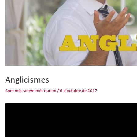
Anglicismes
Com més serem més riurem
/
6 d'octubre de 2017