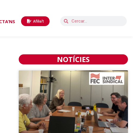
CTA’NS
Afilia't
NOTÍCIES