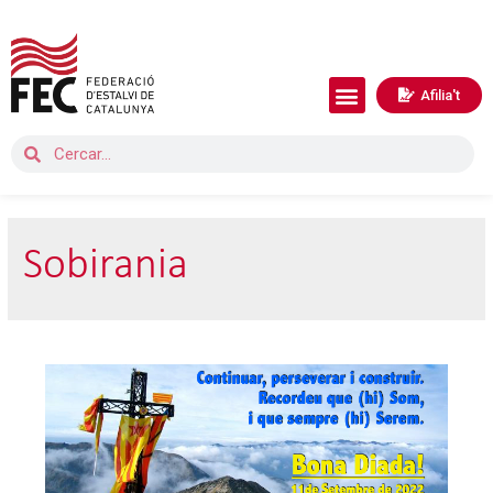
Afilia't
Sobirania