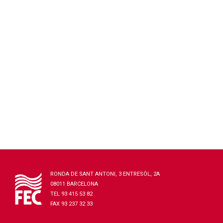
RONDA DE SANT ANTONI, 3 ENTRESÒL, 2A
08011 BARCELONA
TEL 93 415 53 82
FAX 93 237 32 33