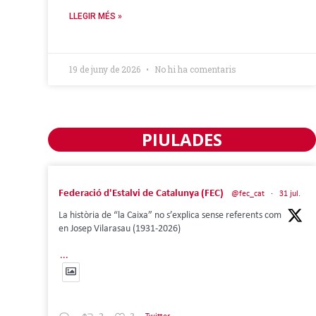
LLEGIR MÉS »
19 de juny de 2026
No hi ha comentaris
PIULADES
Federació d'Estalvi de Catalunya (FEC)
@fec_cat
·
31 jul.
La història de “la Caixa” no s’explica sense referents com
en Josep Vilarasau (1931-2026)
...