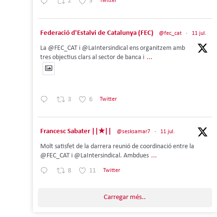
2
3
Twitter
Federació d'Estalvi de Catalunya (FEC)
@fec_cat
·
11 jul.
La @FEC_CAT i @LaIntersindical ens organitzem amb
tres objectius clars al sector de banca i
...
3
6
Twitter
Francesc Sabater ||★||
@sesksamar7
·
11 jul.
Molt satisfet de la darrera reunió de coordinació entre la
@FEC_CAT i @LaIntersindical. Ambdues
...
8
11
Twitter
Carregar més..