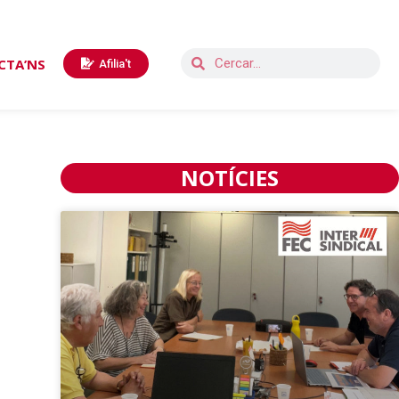
CTA’NS
Afilia't
NOTÍCIES