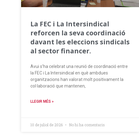
La FEC i La Intersindical
reforcen la seva coordinació
davant les eleccions sindicals
al sector financer.
Avui s’ha celebrat una reunió de coordinació entre
la FEC i La Intersindical en què ambdues
organitzacions han valorat molt positivament la
col·laboració que mantenen,
LLEGIR MÉS »
10 de juliol de 2026
No hi ha comentaris