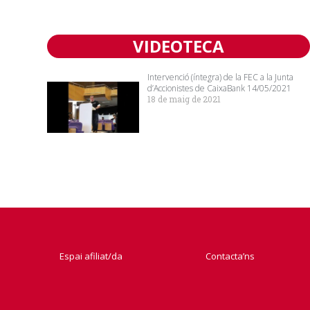
VIDEOTECA
Intervenció (íntegra) de la FEC a la Junta
d’Accionistes de CaixaBank 14/05/2021
18 de maig de 2021
Espai afiliat/da
Contacta’ns