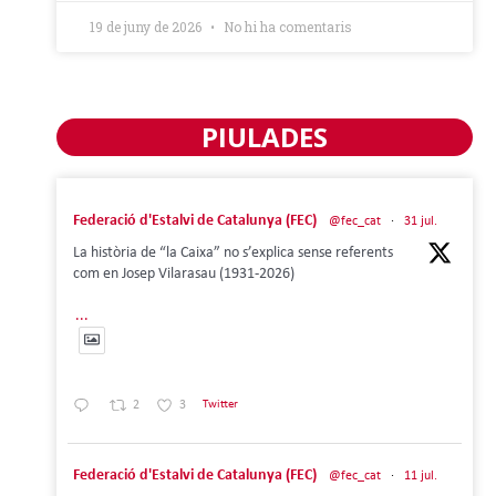
19 de juny de 2026
No hi ha comentaris
PIULADES
Federació d'Estalvi de Catalunya (FEC)
@fec_cat
·
31 jul.
La història de “la Caixa” no s’explica sense referents
com en Josep Vilarasau (1931-2026)
...
2
3
Twitter
Federació d'Estalvi de Catalunya (FEC)
@fec_cat
·
11 jul.