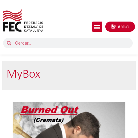
Afilia't
MyBox