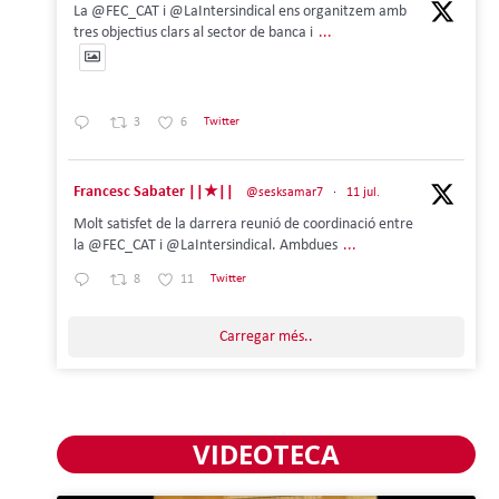
La @FEC_CAT i @LaIntersindical ens organitzem amb
tres objectius clars al sector de banca i
...
3
6
Twitter
Francesc Sabater ||★||
@sesksamar7
·
11 jul.
Molt satisfet de la darrera reunió de coordinació entre
la @FEC_CAT i @LaIntersindical. Ambdues
...
8
11
Twitter
Carregar més..
VIDEOTECA