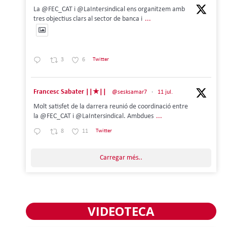
La @FEC_CAT i @LaIntersindical ens organitzem amb
tres objectius clars al sector de banca i
...
3
6
Twitter
Francesc Sabater ||★||
@sesksamar7
·
11 jul.
Molt satisfet de la darrera reunió de coordinació entre
la @FEC_CAT i @LaIntersindical. Ambdues
...
8
11
Twitter
Carregar més..
VIDEOTECA