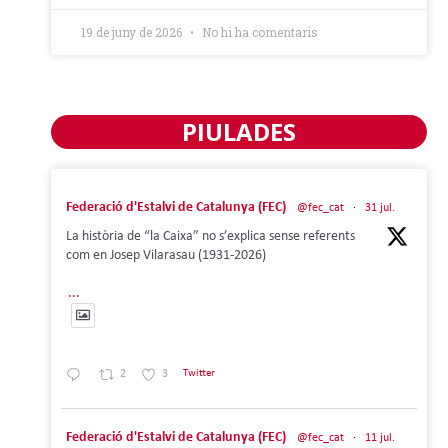
19 de juny de 2026
No hi ha comentaris
PIULADES
Federació d'Estalvi de Catalunya (FEC)
@fec_cat
·
31 jul.
La història de “la Caixa” no s’explica sense referents
com en Josep Vilarasau (1931-2026)
...
2
3
Twitter
Federació d'Estalvi de Catalunya (FEC)
@fec_cat
·
11 jul.