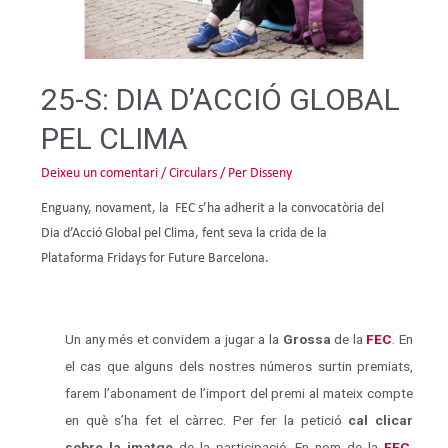
25-S: DIA D’ACCIÓ GLOBAL
PEL CLIMA
Deixeu un comentari
/
Circulars
/ Per
Disseny
Enguany, novament, la FEC s’ha adherit a la convocatòria del
Dia d’Acció Global pel Clima, fent seva la crida de la
Plataforma Fridays for Future Barcelona.
Un any més et convidem a jugar a la
Grossa
de la
FEC
. En
el cas que alguns dels nostres números surtin premiats,
farem l’abonament de l’import del premi al mateix compte
en què s’ha fet el càrrec. Per fer la petició
cal clicar
sobre la imatge
de la participació. En nom de la
FEC
,