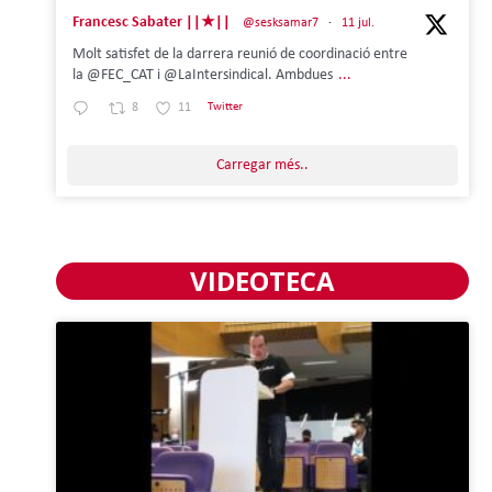
Francesc Sabater ||★||
@sesksamar7
·
11 jul.
Molt satisfet de la darrera reunió de coordinació entre
la @FEC_CAT i @LaIntersindical. Ambdues
...
8
11
Twitter
Carregar més..
VIDEOTECA