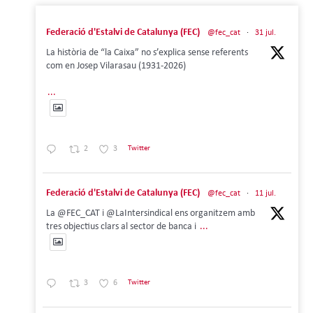
Federació d'Estalvi de Catalunya (FEC)
@fec_cat
·
31 jul.
La història de “la Caixa” no s’explica sense referents
com en Josep Vilarasau (1931-2026)
...
2
3
Twitter
Federació d'Estalvi de Catalunya (FEC)
@fec_cat
·
11 jul.
La @FEC_CAT i @LaIntersindical ens organitzem amb
tres objectius clars al sector de banca i
...
3
6
Twitter