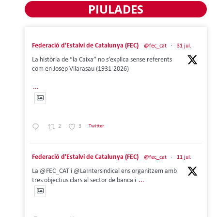
PIULADES
Federació d'Estalvi de Catalunya (FEC)
@fec_cat
·
31 jul.
La història de “la Caixa” no s’explica sense referents
com en Josep Vilarasau (1931-2026)
...
2
3
Twitter
Federació d'Estalvi de Catalunya (FEC)
@fec_cat
·
11 jul.
La @FEC_CAT i @LaIntersindical ens organitzem amb
tres objectius clars al sector de banca i
...