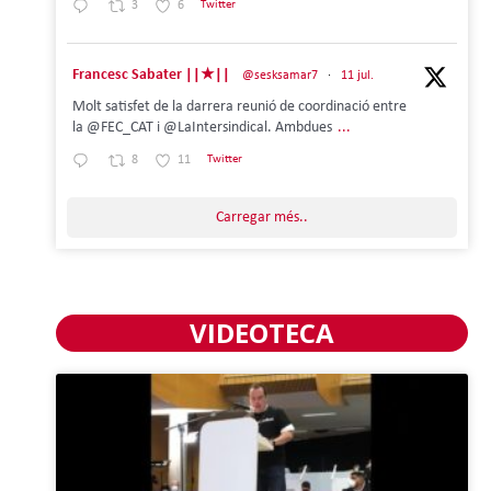
3
6
Twitter
Francesc Sabater ||★||
@sesksamar7
·
11 jul.
Molt satisfet de la darrera reunió de coordinació entre
la @FEC_CAT i @LaIntersindical. Ambdues
...
8
11
Twitter
Carregar més..
VIDEOTECA