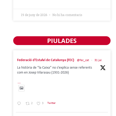
19 de juny de 2026
No hi ha comentaris
PIULADES
Federació d'Estalvi de Catalunya (FEC)
@fec_cat
·
31 jul.
La història de “la Caixa” no s’explica sense referents
com en Josep Vilarasau (1931-2026)
...
2
3
Twitter