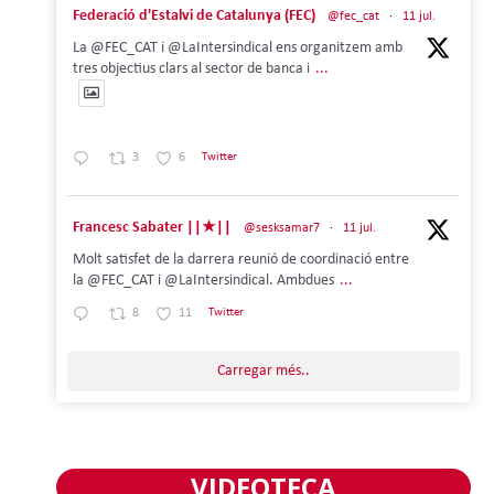
Federació d'Estalvi de Catalunya (FEC)
@fec_cat
·
11 jul.
La @FEC_CAT i @LaIntersindical ens organitzem amb
tres objectius clars al sector de banca i
...
3
6
Twitter
Francesc Sabater ||★||
@sesksamar7
·
11 jul.
Molt satisfet de la darrera reunió de coordinació entre
la @FEC_CAT i @LaIntersindical. Ambdues
...
8
11
Twitter
Carregar més..
VIDEOTECA