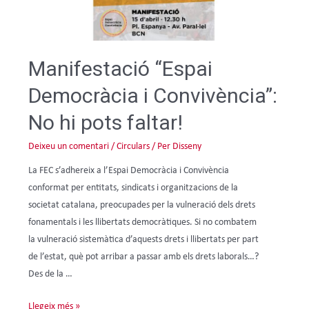
Manifestació “Espai
Democràcia i Convivència”:
No hi pots faltar!
Deixeu un comentari
/
Circulars
/ Per
Disseny
La FEC s’adhereix a l’Espai Democràcia i Convivència
conformat per entitats, sindicats i organitzacions de la
societat catalana, preocupades per la vulneració dels drets
fonamentals i les llibertats democràtiques. Si no combatem
la vulneració sistemàtica d’aquests drets i llibertats per part
de l’estat, què pot arribar a passar amb els drets laborals…?
Des de la …
Llegeix més »