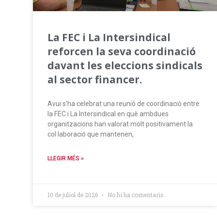
La FEC i La Intersindical
reforcen la seva coordinació
davant les eleccions sindicals
al sector financer.
Avui s’ha celebrat una reunió de coordinació entre
la FEC i La Intersindical en què ambdues
organitzacions han valorat molt positivament la
col·laboració que mantenen,
LLEGIR MÉS »
10 de juliol de 2026
No hi ha comentaris