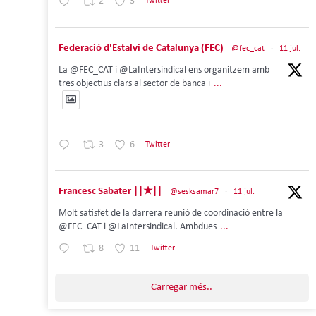
2
3
Twitter
Federació d'Estalvi de Catalunya (FEC)
@fec_cat
·
11 jul.
La @FEC_CAT i @LaIntersindical ens organitzem amb
tres objectius clars al sector de banca i
...
3
6
Twitter
Francesc Sabater ||★||
@sesksamar7
·
11 jul.
Molt satisfet de la darrera reunió de coordinació entre la
@FEC_CAT i @LaIntersindical. Ambdues
...
8
11
Twitter
Carregar més..