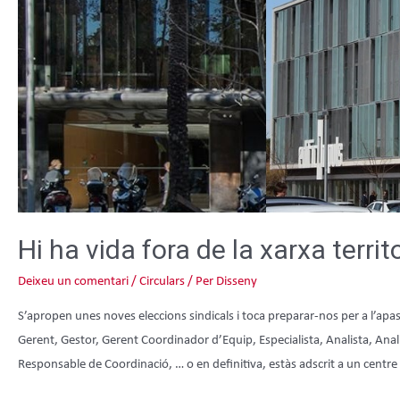
Hi ha vida fora de la xarxa territo
Deixeu un comentari
/
Circulars
/ Per
Disseny
S’apropen unes noves eleccions sindicals i toca preparar-nos per a l’apa
Gerent, Gestor, Gerent Coordinador d’Equip, Especialista, Analista, Anali
Responsable de Coordinació, … o en definitiva, estàs adscrit a un centre q