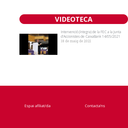
VIDEOTECA
Intervenció (íntegra) de la FEC a la Junta
d’Accionistes de CaixaBank 14/05/2021
18 de maig de 2021
Espai afiliat/da
Contacta’ns