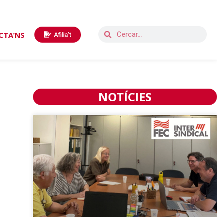
CTA’NS
Afilia't
NOTÍCIES