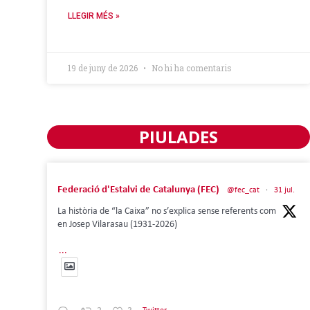
LLEGIR MÉS »
19 de juny de 2026
No hi ha comentaris
PIULADES
Federació d'Estalvi de Catalunya (FEC)
@fec_cat
·
31 jul.
La història de “la Caixa” no s’explica sense referents com
en Josep Vilarasau (1931-2026)
...