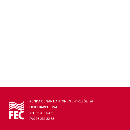
RONDA DE SANT ANTONI, 3 ENTRESÒL, 2A
08011 BARCELONA
TEL 93 415 53 82
FAX 93 237 32 33