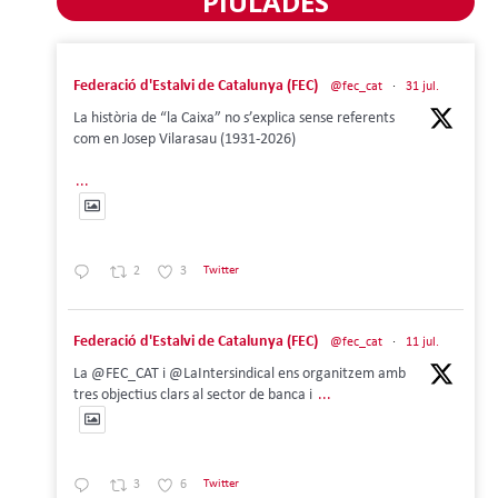
PIULADES
Federació d'Estalvi de Catalunya (FEC)
@fec_cat
·
31 jul.
La història de “la Caixa” no s’explica sense referents
com en Josep Vilarasau (1931-2026)
...
2
3
Twitter
Federació d'Estalvi de Catalunya (FEC)
@fec_cat
·
11 jul.
La @FEC_CAT i @LaIntersindical ens organitzem amb
tres objectius clars al sector de banca i
...
3
6
Twitter