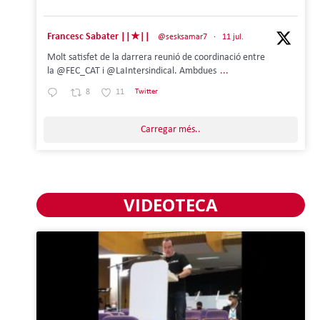
Francesc Sabater ||★||
@sesksamar7
·
11 jul.
Molt satisfet de la darrera reunió de coordinació entre
la @FEC_CAT i @LaIntersindical. Ambdues
...
8
11
Twitter
Carregar més..
VIDEOTECA