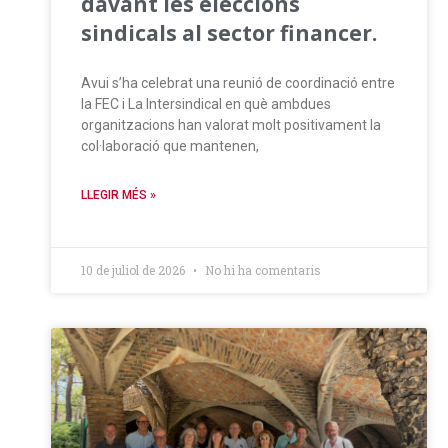
davant les eleccions
sindicals al sector financer.
Avui s’ha celebrat una reunió de coordinació entre
la FEC i La Intersindical en què ambdues
organitzacions han valorat molt positivament la
col·laboració que mantenen,
LLEGIR MÉS »
10 de juliol de 2026
No hi ha comentaris