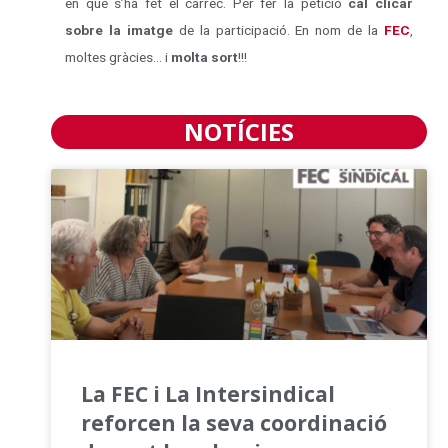
en què s’ha fet el càrrec. Per fer la petició
cal clicar
sobre la imatge
de la participació. En nom de la
FEC
,
moltes gràcies… i
molta sort
!!!
NOTÍCIES
La FEC i La Intersindical
reforcen la seva coordinació