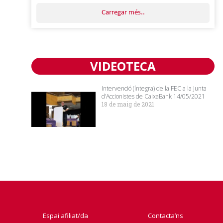
Carregar més..
VIDEOTECA
Intervenció (íntegra) de la FEC a la Junta
d’Accionistes de CaixaBank 14/05/2021
18 de maig de 2021
Espai afiliat/da
Contacta’ns