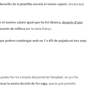
enefici de la plantilla mereix el nostre suport
, encara que
 el nostres salaris igual que ha fet Abanca,
després d’una
promís de millora
per la resta d’anys.
à que podem combregar amb un 7 o 8% de pujada en tres anys
, podeu fer-ho a través del portal de l’empleat, on ja s’ha
nicar la vostra decisió de fer vaga
, que es pot prendre