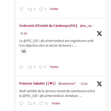
2
3
Twitter
Federació d'Estalvi de Catalunya (FEC)
@fec_cat
·
11 jul.
La @FEC_CAT i @LaIntersindical ens organitzem amb
tres objectius clars al sector de banca i
...
3
6
Twitter
Francesc Sabater ||★||
@sesksamar7
·
11 jul.
Molt satisfet de la darrera reunió de coordinació entre
la @FEC_CAT i @LaIntersindical. Ambdues
...
8
11
Twitter