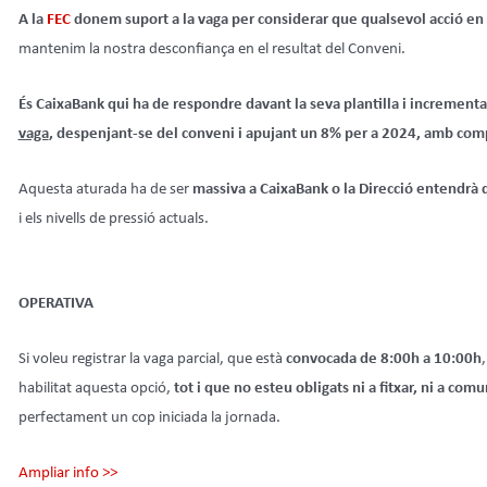
A la
FEC
donem suport a la vaga per considerar que qualsevol acció en b
mantenim la nostra desconfiança en el resultat del Conveni.
És CaixaBank qui ha de respondre davant la seva plantilla i incrementar
vaga
, despenjant-se del conveni i apujant un 8% per a 2024, amb com
Aquesta aturada ha de ser
massiva a CaixaBank o la Direcció entendr
i els nivells de pressió actuals.
OPERATIVA
Si voleu registrar la vaga parcial, que està
convocada de 8:00h a 10:00h
habilitat aquesta opció,
tot i que no esteu obligats ni a fitxar, ni a comu
perfectament un cop iniciada la jornada.
Ampliar info >>