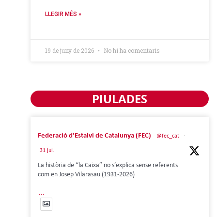
LLEGIR MÉS »
19 de juny de 2026
No hi ha comentaris
PIULADES
Federació d'Estalvi de Catalunya (FEC)
@fec_cat
·
31 jul.
La història de “la Caixa” no s’explica sense referents
com en Josep Vilarasau (1931-2026)
...