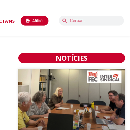
CTA’NS
Afilia't
NOTÍCIES