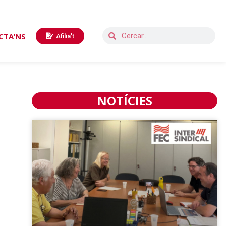
CTA’NS
Afilia't
NOTÍCIES