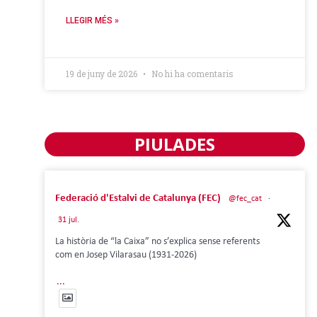
LLEGIR MÉS »
19 de juny de 2026
No hi ha comentaris
PIULADES
Federació d'Estalvi de Catalunya (FEC)
@fec_cat
·
31 jul.
La història de “la Caixa” no s’explica sense referents
com en Josep Vilarasau (1931-2026)
...