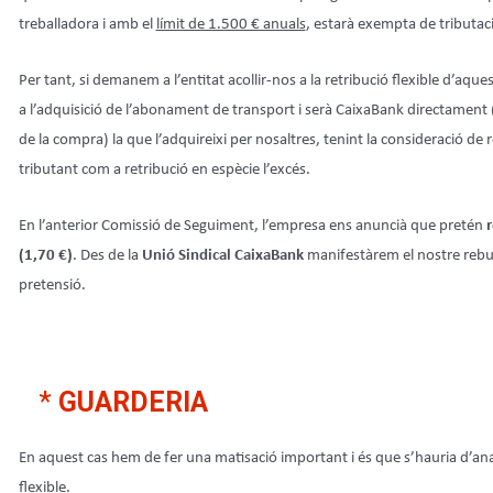
treballadora i amb el
límit de 1.500 € anuals
, estarà exempta de tributac
Per tant, si demanem a l’entitat acollir-nos a la retribució flexible d’a
a l’adquisició de l’abonament de transport i serà CaixaBank directament (
de la compra) la que l’adquireixi per nosaltres, tenint la consideració de r
tributant com a retribució en espècie l’excés.
En l’anterior Comissió de Seguiment, l’empresa ens anuncià que pretén
r
(1,70 €)
. Des de la
Unió Sindical CaixaBank
manifestàrem el nostre rebui
pretensió.
*
GUARDERIA
En aquest cas hem de fer una matisació important i és que s’hauria d’analit
flexible.