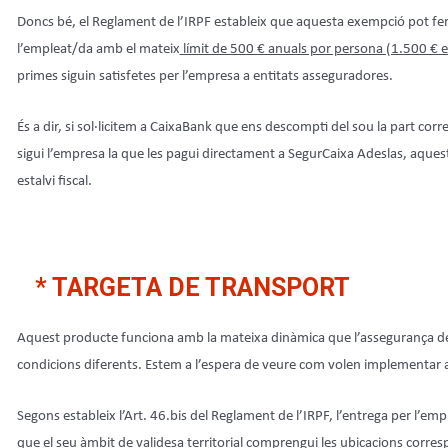
Doncs bé, el Reglament de l’IRPF estableix que aquesta exempció pot fer
l’empleat/da amb el mateix
límit de 500 € anuals por persona (1.500 € 
primes siguin satisfetes per l’empresa a entitats asseguradores.
És a dir, si sol·licitem a CaixaBank que ens descompti del sou la part corr
sigui l’empresa la que les pagui directament a SegurCaixa Adeslas, aque
estalvi fiscal.
* TARGETA DE TRANSPORT
Aquest producte funciona amb la mateixa dinàmica que l’assegurança de s
condicions diferents. Estem a l’espera de veure com volen implementar aq
Segons estableix l’Art. 46.bis del Reglament de l’IRPF, l’entrega per l’e
que el seu àmbit de validesa territorial comprengui les ubicacions correspo