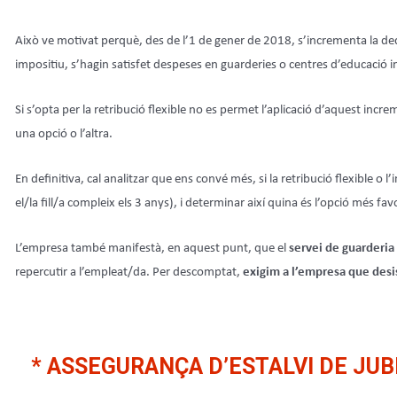
Això ve motivat perquè, des de l’1 de gener de 2018, s’incrementa la ded
impositiu, s’hagin satisfet despeses en guarderies o centres d’educació in
Si s’opta per la retribució flexible no es permet l’aplicació d’aquest incre
una opció o l’altra.
En definitiva, cal analitzar que ens convé més, si la retribució flexible 
el/la fill/a compleix els 3 anys), i determinar així quina és l’opció més fa
L’empresa també manifestà, en aquest punt, que el
servei de guarderia
repercutir a l’empleat/da. Per descomptat,
exigim a l’empresa que desi
* ASSEGURANÇA D’ESTALVI DE JUB