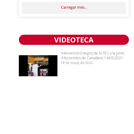
Carregar més..
VIDEOTECA
Intervenció (íntegra) de la FEC a la Junta
d’Accionistes de CaixaBank 14/05/2021
18 de maig de 2021