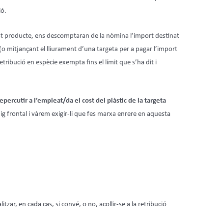
ió.
quest producte, ens descomptaran de la nòmina l’import destinat
o mitjançant el lliurament d’una targeta per a pagar l’import
etribució en espècie exempta fins el límit que s’ha dit i
epercutir a l’empleat/da el cost del plàstic de la targeta
g frontal i vàrem exigir-li que fes marxa enrere en aquesta
zar, en cada cas, si convé, o no, acollir-se a la retribució