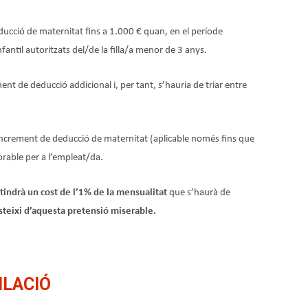
ucció de maternitat fins a 1.000 € quan, en el període
fantil autoritzats del/de la filla/a menor de 3 anys.
ment de deducció addicional i, per tant, s’hauria de triar entre
o l’increment de deducció de maternitat (aplicable només fins que
vorable per a l’empleat/da.
 tindrà un cost de l’1% de la mensualitat
que s’haurà de
steixi d’aquesta pretensió miserable.
ILACIÓ