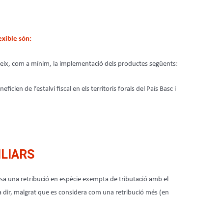
exible són:
eix, com a mínim, la implementació dels productes següents:
ien de l’estalvi fiscal en els territoris forals del País Basc i
ILIARS
a una retribució en espècie exempta de tributació amb el
a dir, malgrat que es considera com una retribució més (en