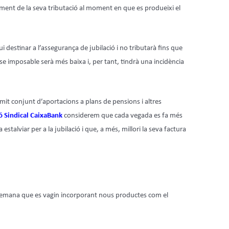
ament de la seva tributació al moment en que es produeixi el
i destinar a l’assegurança de jubilació i no tributarà fins que
e imposable serà més baixa i, per tant, tindrà una incidència
ímit conjunt d’aportacions a plans de pensions i altres
ó Sindical CaixaBank
considerem que cada vegada es fa més
estalviar per a la jubilació i que, a més, millori la seva factura
mana que es vagin incorporant nous productes com el