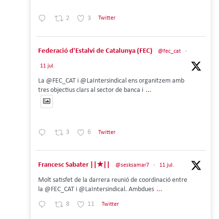
2
3
Twitter
Federació d'Estalvi de Catalunya (FEC)
@fec_cat
·
11 jul.
La @FEC_CAT i @LaIntersindical ens organitzem amb
tres objectius clars al sector de banca i
...
3
6
Twitter
Francesc Sabater ||★||
@sesksamar7
·
11 jul.
Molt satisfet de la darrera reunió de coordinació entre
la @FEC_CAT i @LaIntersindical. Ambdues
...
8
11
Twitter