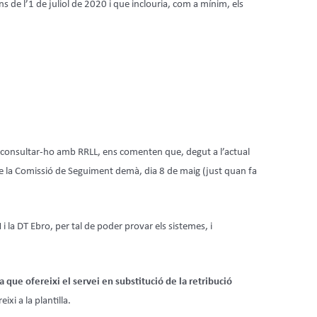
 de l’1 de juliol de 2020 i que inclouria, com a mínim, els
de consultar-ho amb RRLL, ens comenten que, degut a l’actual
de la Comissió de Seguiment demà, dia 8 de maig (just quan fa
la DT Ebro, per tal de poder provar els sistemes, i
 que ofereixi el servei en substitució de la retribució
reixi a la plantilla.