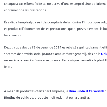
En aquest cas el benefici fiscal no deriva d’una exempció sinó de l’ajorn
cobrament de les prestacions.
És a dir, a l’empleat/da se li descomptaria de la nòmina l’import que vulgu
es produeixi l’abonament de les prestacions, quan, previsiblement, la bas
fiscal menor.
Degut a que des de l’1 de gener de 2014 es rebaixà significativament el l
sistemes de previsió social (8.000 € amb caràcter general), des de la
Uni
necessària la creació d’una assegurança d’estalvi que permeti a la plantilla 
fiscal.
A més dels productes oferts per l’empresa, la
Unió Sindical CaixaBank
de
Rènting de vehicles
, producte molt reclamat per la plantilla.