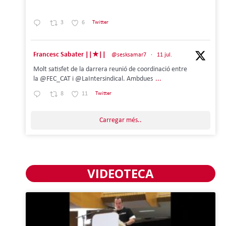
3
6
Twitter
Francesc Sabater ||★||
@sesksamar7
·
11 jul.
Molt satisfet de la darrera reunió de coordinació entre
la @FEC_CAT i @LaIntersindical. Ambdues
...
8
11
Twitter
Carregar més..
VIDEOTECA