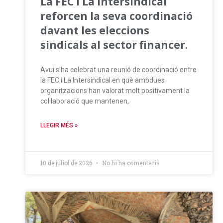
La FEC i La Intersindical
reforcen la seva coordinació
davant les eleccions
sindicals al sector financer.
Avui s’ha celebrat una reunió de coordinació entre
la FEC i La Intersindical en què ambdues
organitzacions han valorat molt positivament la
col·laboració que mantenen,
LLEGIR MÉS »
10 de juliol de 2026
No hi ha comentaris