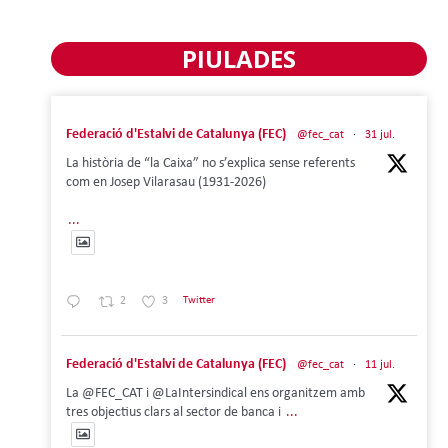
PIULADES
Federació d'Estalvi de Catalunya (FEC)
@fec_cat
·
31 jul.
La història de “la Caixa” no s’explica sense referents
com en Josep Vilarasau (1931-2026)
...
2
3
Twitter
Federació d'Estalvi de Catalunya (FEC)
@fec_cat
·
11 jul.
La @FEC_CAT i @LaIntersindical ens organitzem amb
tres objectius clars al sector de banca i
...