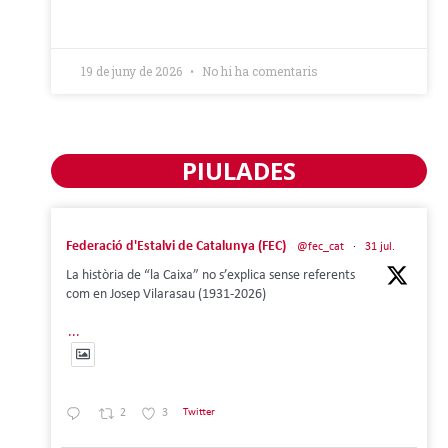
19 de juny de 2026
No hi ha comentaris
PIULADES
Federació d'Estalvi de Catalunya (FEC)
@fec_cat
·
31 jul.
La història de “la Caixa” no s’explica sense referents
com en Josep Vilarasau (1931-2026)
...
2
3
Twitter