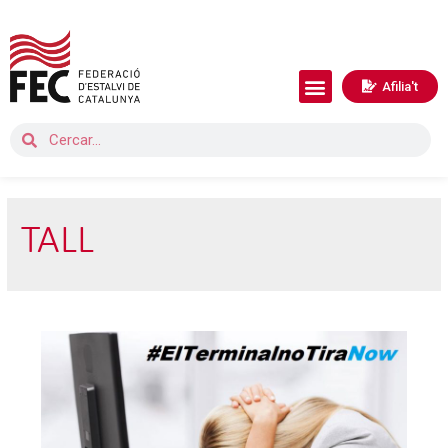
Afilia't
TALL