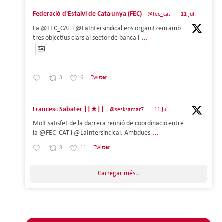
Federació d'Estalvi de Catalunya (FEC)
@fec_cat
·
11 jul.
La @FEC_CAT i @LaIntersindical ens organitzem amb
tres objectius clars al sector de banca i
...
3
6
Twitter
Francesc Sabater ||★||
@sesksamar7
·
11 jul.
Molt satisfet de la darrera reunió de coordinació entre
la @FEC_CAT i @LaIntersindical. Ambdues
...
8
11
Twitter
Carregar més..