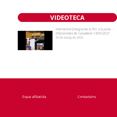
VIDEOTECA
Intervenció (íntegra) de la FEC a la Junta
d’Accionistes de CaixaBank 14/05/2021
18 de maig de 2021
Espai afiliat/da
Contacta’ns