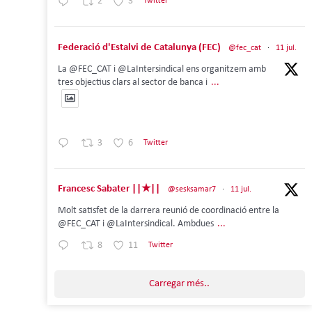
2
3
Twitter
Federació d'Estalvi de Catalunya (FEC)
@fec_cat
·
11 jul.
La @FEC_CAT i @LaIntersindical ens organitzem amb
tres objectius clars al sector de banca i
...
3
6
Twitter
Francesc Sabater ||★||
@sesksamar7
·
11 jul.
Molt satisfet de la darrera reunió de coordinació entre la
@FEC_CAT i @LaIntersindical. Ambdues
...
8
11
Twitter
Carregar més..