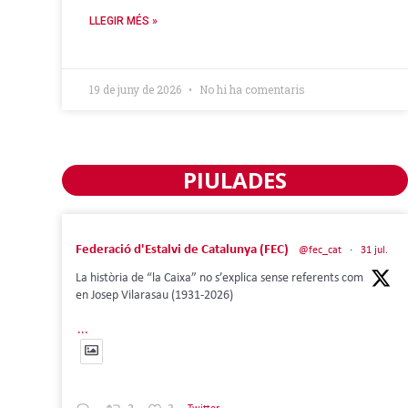
LLEGIR MÉS »
19 de juny de 2026
No hi ha comentaris
PIULADES
Federació d'Estalvi de Catalunya (FEC)
@fec_cat
·
31 jul.
La història de “la Caixa” no s’explica sense referents com
en Josep Vilarasau (1931-2026)
...