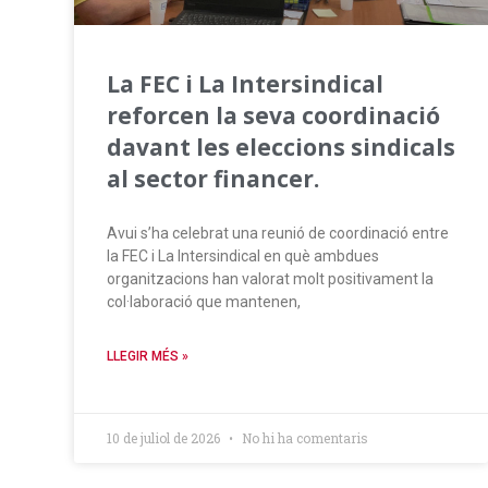
La FEC i La Intersindical
reforcen la seva coordinació
davant les eleccions sindicals
al sector financer.
Avui s’ha celebrat una reunió de coordinació entre
la FEC i La Intersindical en què ambdues
organitzacions han valorat molt positivament la
col·laboració que mantenen,
LLEGIR MÉS »
10 de juliol de 2026
No hi ha comentaris