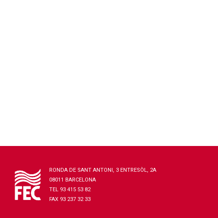
RONDA DE SANT ANTONI, 3 ENTRESÒL, 2A
08011 BARCELONA
TEL 93 415 53 82
FAX 93 237 32 33