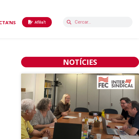
CTA’NS
Afilia't
NOTÍCIES