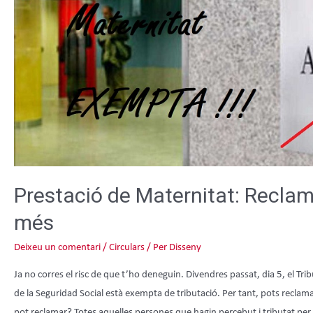
Prestació de Maternitat: Reclam
més
Deixeu un comentari
/
Circulars
/ Per
Disseny
Ja no corres el risc de que t’ho deneguin. Divendres passat, dia 5, el Tr
de la Seguridad Social està exempta de tributació. Per tant, pots reclam
pot reclamar? Totes aquelles persones que hagin percebut i tributat per