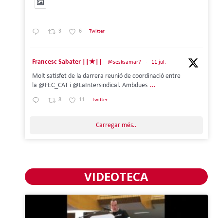
3
6
Twitter
Francesc Sabater ||★||
@sesksamar7
·
11 jul.
Molt satisfet de la darrera reunió de coordinació entre
la @FEC_CAT i @LaIntersindical. Ambdues
...
8
11
Twitter
Carregar més..
VIDEOTECA