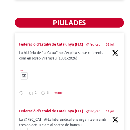
PIULADES
Federació d'Estalvi de Catalunya (FEC)
@fec_cat
·
31 jul.
La història de “la Caixa” no s’explica sense referents
com en Josep Vilarasau (1931-2026)
...
2
3
Twitter
Federació d'Estalvi de Catalunya (FEC)
@fec_cat
·
11 jul.
La @FEC_CAT i @LaIntersindical ens organitzem amb
tres objectius clars al sector de banca i
...