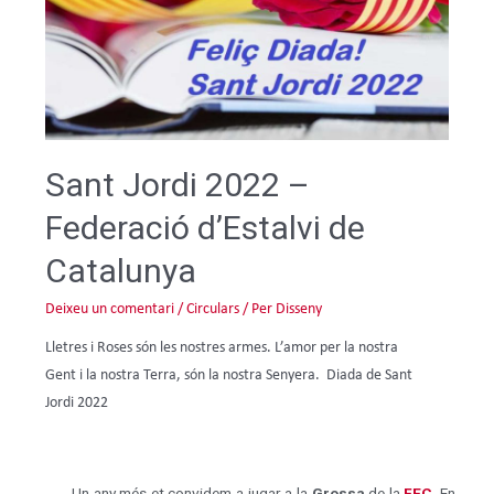
Sant Jordi 2022 –
Federació d’Estalvi de
Catalunya
Deixeu un comentari
/
Circulars
/ Per
Disseny
Lletres i Roses són les nostres armes. L’amor per la nostra
Gent i la nostra Terra, són la nostra Senyera. Diada de Sant
Jordi 2022
Un any més et convidem a jugar a la
Grossa
de la
FEC
. En