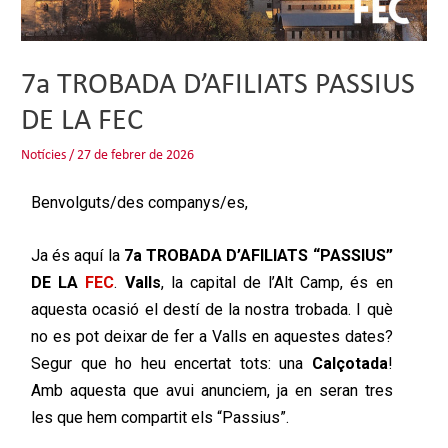
7a TROBADA D’AFILIATS PASSIUS
DE LA FEC
Notícies
/
27 de febrer de 2026
Benvolguts/des companys/es,
Ja és aquí la
7a TROBADA D’AFILIATS “PASSIUS”
DE LA
FEC
.
Valls
, la capital de l’Alt Camp, és en
aquesta ocasió el destí de la nostra trobada. I què
no es pot deixar de fer a Valls en aquestes dates?
Segur que ho heu encertat tots: una
Calçotada
!
Amb aquesta que avui anunciem, ja en seran tres
les que hem compartit els “Passius”.