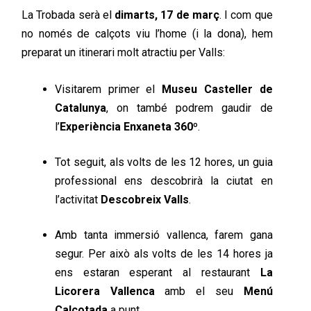
La Trobada serà el
dimarts, 17 de març
. I com que
no només de calçots viu l’home (i la dona), hem
preparat un itinerari molt atractiu per Valls:
Visitarem primer el
Museu Casteller de
Catalunya
, on també podrem gaudir de
l’
Experiència Enxaneta 360º
.
Tot seguit, als volts de les 12 hores, un guia
professional ens descobrirà la ciutat en
l’activitat
Descobreix Valls
.
Amb tanta immersió vallenca, farem gana
segur. Per això als volts de les 14 hores ja
ens estaran esperant al restaurant
La
Licorera Vallenca
amb el seu
Menú
Calçotada
a punt.