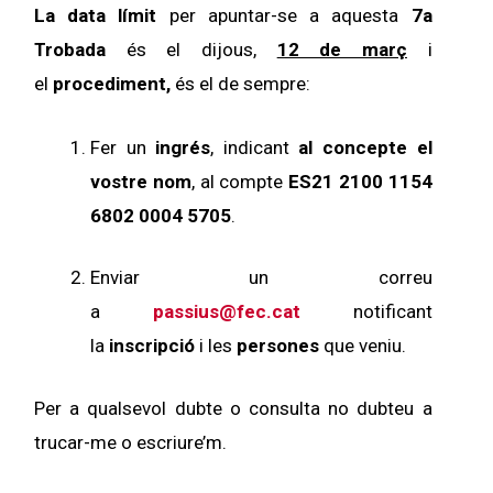
La data límit
per apuntar-se a aquesta
7a
Trobada
és el dijous,
12 de març
i
el
procediment,
és el de sempre:
Fer un
ingrés
, indicant
al concepte el
vostre nom
, al compte
ES21 2100 1154
6802 0004 5705
.
Enviar un correu
a
passius@fec.cat
notificant
la
inscripció
i les
persones
que veniu.
Per a qualsevol dubte o consulta no dubteu a
trucar-me o escriure’m.