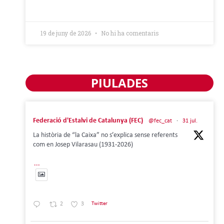
19 de juny de 2026
No hi ha comentaris
PIULADES
Federació d'Estalvi de Catalunya (FEC)
@fec_cat
·
31 jul.
La història de “la Caixa” no s’explica sense referents
com en Josep Vilarasau (1931-2026)
...
2
3
Twitter