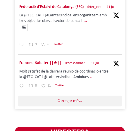
Federació d'Estalvi de Catalunya (FEC)
@fec_cat
·
11 jul.
La @FEC_CAT i @LaIntersindical ens organitzem amb
tres objectius clars al sector de banca i
...
3
6
Twitter
Francesc Sabater ||★||
@sesksamar7
·
11 jul.
Molt satisfet de la darrera reunió de coordinació entre
la @FEC_CAT i @LaIntersindical. Ambdues
...
8
11
Twitter
Carregar més..