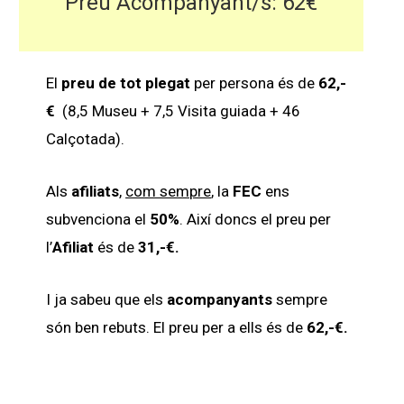
Preu Acompanyant/s: 62€
El
preu de tot plegat
per persona és de
62,-
€
(8,5 Museu + 7,5 Visita guiada + 46
Calçotada).
Als
afiliats
,
com sempre
, la
FEC
ens
subvenciona el
50%
. Així doncs el preu per
l’
Afiliat
és de
31,-€.
I ja sabeu que els
acompanyants
sempre
són ben rebuts. El preu per a ells és de
62,-€.