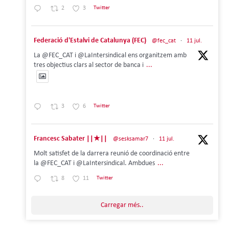
2
3
Twitter
Federació d'Estalvi de Catalunya (FEC)
@fec_cat
·
11 jul.
La @FEC_CAT i @LaIntersindical ens organitzem amb
tres objectius clars al sector de banca i
...
3
6
Twitter
Francesc Sabater ||★||
@sesksamar7
·
11 jul.
Molt satisfet de la darrera reunió de coordinació entre
la @FEC_CAT i @LaIntersindical. Ambdues
...
8
11
Twitter
Carregar més..