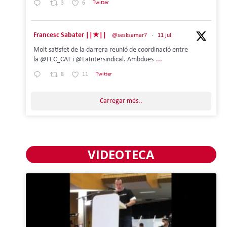
3
6
Twitter
Francesc Sabater ||★||
@sesksamar7
·
11 jul.
Molt satisfet de la darrera reunió de coordinació entre
la @FEC_CAT i @LaIntersindical. Ambdues
...
8
11
Twitter
Carregar més..
VIDEOTECA