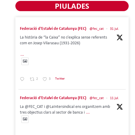
PIULADES
Federació d'Estalvi de Catalunya (FEC)
@fec_cat
·
31 jul.
La història de “la Caixa” no s’explica sense referents
com en Josep Vilarasau (1931-2026)
...
2
3
Twitter
Federació d'Estalvi de Catalunya (FEC)
@fec_cat
·
11 jul.
La @FEC_CAT i @LaIntersindical ens organitzem amb
tres objectius clars al sector de banca i
...