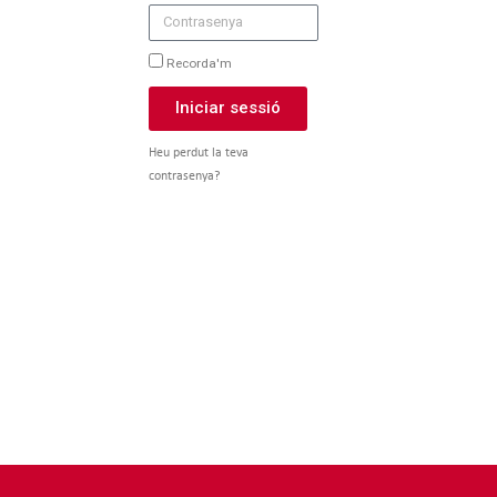
Recorda'm
Iniciar sessió
Heu perdut la teva
contrasenya?